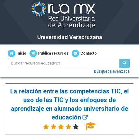
Universidad Veracruzana
Inicio
Publica recursos
Contacto
Búsqueda avanzada
La relación entre las competencias TIC, el
uso de las TIC y los enfoques de
aprendizaje en alumnado universitario de
educación