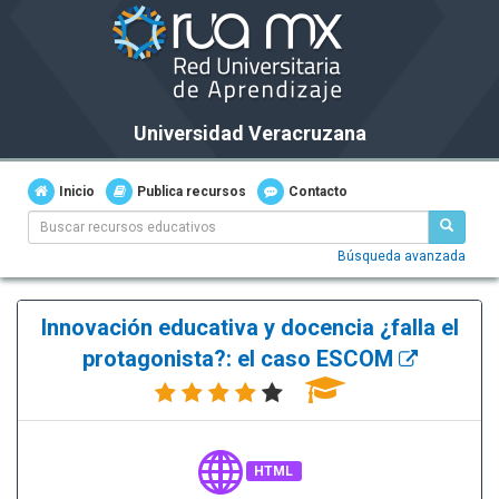
Universidad Veracruzana
Inicio
Publica recursos
Contacto
Búsqueda avanzada
Innovación educativa y docencia ¿falla el
protagonista?: el caso ESCOM
HTML