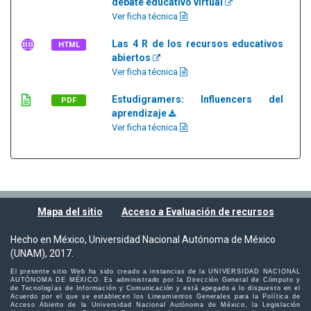
debate educativo virtual
Ver ficha técnica
Las 4 R de los recursos educativos
HTML
abiertos
Ver ficha técnica
Estudigramers: Influencers del
PDF
aprendizaje
Ver ficha técnica
Mapa del sitio
Acceso a Evaluación de recursos
Hecho en México, Universidad Nacional Autónoma de México
(UNAM), 2017.
El presente sitio Web ha sido creado a instancias de la UNIVERSIDAD NACIONAL
AUTÓNOMA DE MÉXICO. Es administrado por la Dirección General de Cómputo y
de Tecnologías de Información y Comunicación y está apegado a lo dispuesto en el
Acuerdo por el que se establecen los Lineamientos Generales para la Política de
Acceso Abierto de la Universidad Nacional Autónoma de México, la Legislación