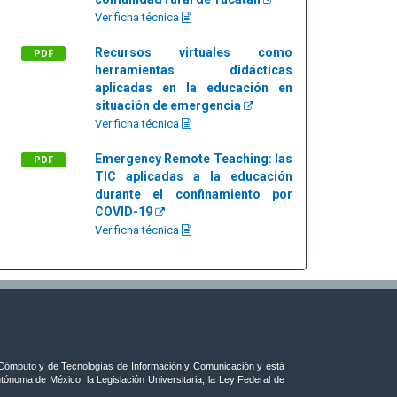
Ver ficha técnica
Recursos virtuales como
PDF
herramientas didácticas
aplicadas en la educación en
situación de emergencia
Ver ficha técnica
Emergency Remote Teaching: las
PDF
TIC aplicadas a la educación
durante el confinamiento por
COVID-19
Ver ficha técnica
ómputo y de Tecnologías de Información y Comunicación y está
tónoma de México, la Legislación Universitaria, la Ley Federal de