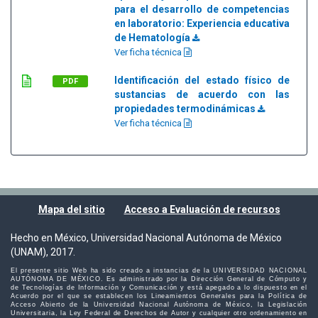
para el desarrollo de competencias
en laboratorio: Experiencia educativa
de Hematología
Ver ficha técnica
Identificación del estado físico de
PDF
sustancias de acuerdo con las
propiedades termodinámicas
Ver ficha técnica
Mapa del sitio
Acceso a Evaluación de recursos
Hecho en México, Universidad Nacional Autónoma de México
(UNAM), 2017.
El presente sitio Web ha sido creado a instancias de la UNIVERSIDAD NACIONAL
AUTÓNOMA DE MÉXICO. Es administrado por la Dirección General de Cómputo y
de Tecnologías de Información y Comunicación y está apegado a lo dispuesto en el
Acuerdo por el que se establecen los Lineamientos Generales para la Política de
Acceso Abierto de la Universidad Nacional Autónoma de México, la Legislación
Universitaria, la Ley Federal de Derechos de Autor y cualquier otro ordenamiento en