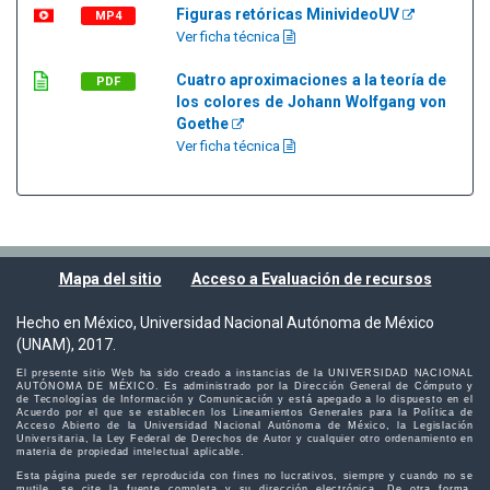
Figuras retóricas MinivideoUV
MP4
Ver ficha técnica
Cuatro aproximaciones a la teoría de
PDF
los colores de Johann Wolfgang von
Goethe
Ver ficha técnica
Mapa del sitio
Acceso a Evaluación de recursos
Hecho en México, Universidad Nacional Autónoma de México
(UNAM), 2017.
El presente sitio Web ha sido creado a instancias de la UNIVERSIDAD NACIONAL
AUTÓNOMA DE MÉXICO. Es administrado por la Dirección General de Cómputo y
de Tecnologías de Información y Comunicación y está apegado a lo dispuesto en el
Acuerdo por el que se establecen los Lineamientos Generales para la Política de
Acceso Abierto de la Universidad Nacional Autónoma de México, la Legislación
Universitaria, la Ley Federal de Derechos de Autor y cualquier otro ordenamiento en
materia de propiedad intelectual aplicable.
Esta página puede ser reproducida con fines no lucrativos, siempre y cuando no se
mutile, se cite la fuente completa y su dirección electrónica. De otra forma,