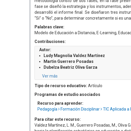
metodología constó de dos fases, en la fase prelim
fase se diseñó la estrategia y los instrumentos, ade
desarrolló el informe final. Se diseñaron tres instr
“Si” o “No”, para determinar concretamente si es un
Palabras clave:
Modelo de Educación a Distancia, E-Learning, Educac
Contribuciones:
Autor:
Ludy Magnolia Valdez Martínez
Martin Guerrero Posadas
Dubelza Beatriz Oliva Garza
Ver más
Tipo de recurso educativo:
Artículo
Programas de estudio asociados
Recurso para aprender:
Pedagogía
Formación Disciplinar
TIC Aplicada a 
Para citar este recurso:
Valdez Martínez, L. M., Guerrero Posadas, M., Oliva Garz