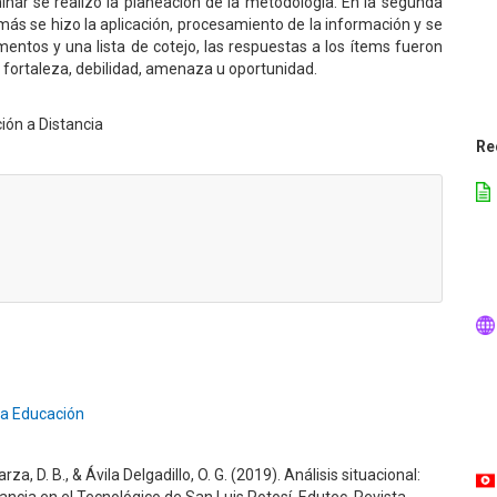
inar se realizó la planeación de la metodología. En la segunda
más se hizo la aplicación, procesamiento de la información y se
umentos y una lista de cotejo, las respuestas a los ítems fueron
a fortaleza, debilidad, amenaza u oportunidad.
ión a Distancia
Re
la Educación
a, D. B., & Ávila Delgadillo, O. G. (2019). Análisis situacional: