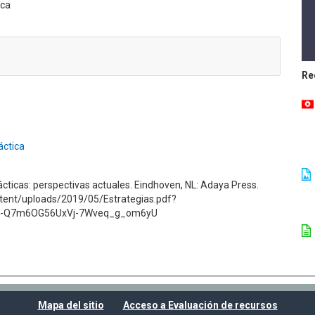
ica
Re
áctica
ácticas: perspectivas actuales. Eindhoven, NL: Adaya Press.
ent/uploads/2019/05/Estrategias.pdf?
B-Q7m6OG56UxVj-7Wveq_g_om6yU
Mapa del sitio
Acceso a Evaluación de recursos