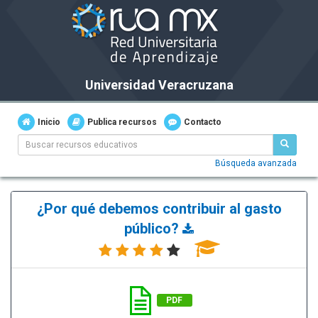
Universidad Veracruzana
Inicio
Publica recursos
Contacto
Búsqueda avanzada
¿Por qué debemos contribuir al gasto
público?
PDF