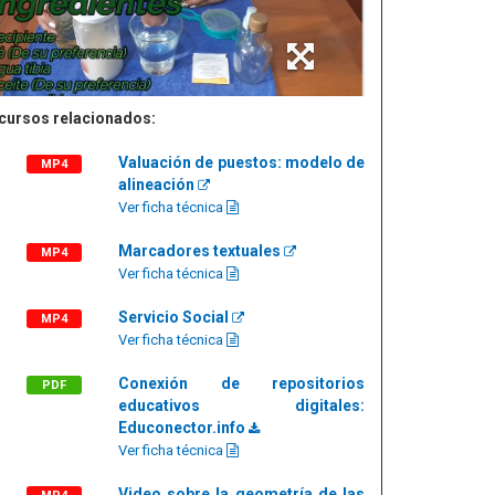
cursos relacionados:
Valuación de puestos: modelo de
MP4
alineación
Ver ficha técnica
Marcadores textuales
MP4
Ver ficha técnica
Servicio Social
MP4
Ver ficha técnica
Conexión de repositorios
PDF
educativos digitales:
Educonector.info
Ver ficha técnica
Video sobre la geometría de las