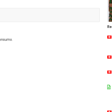
Re
consumo.