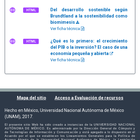
Del desarrollo sostenible según
HTML
Brundtland a la sostenibilidad como
biomimesis
Ver ficha técnica
¿Qué es lo primero: el crecimiento
HTML
del PIB o la inversión? El caso de una
economía pequeña y abierta
Ver ficha técnica
Mapa del sitio
Acceso a Evaluación de recursos
Hecho en México, Universidad Nacional Autónoma de México
(UNAM), 2017.
El presente sitio Web ha sido creado a instancias de la UNIVERSIDAD NACIONAL
AUTÓNOMA DE MÉXICO. Es administrado por la Dirección General de Cómputo y
de Tecnologías de Información y Comunicación y está apegado a lo dispuesto en el
Acuerdo por el que se establecen los Lineamientos Generales para la Política de
Acceso Abierto de la Universidad Nacional Autónoma de México, la Legislación