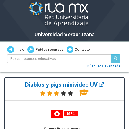
Universidad Veracruzana
Inicio
Publica recursos
Contacto
Búsqueda avanzada
Diablos y pigs minivideo UV
MP4
Compartir este recurso: