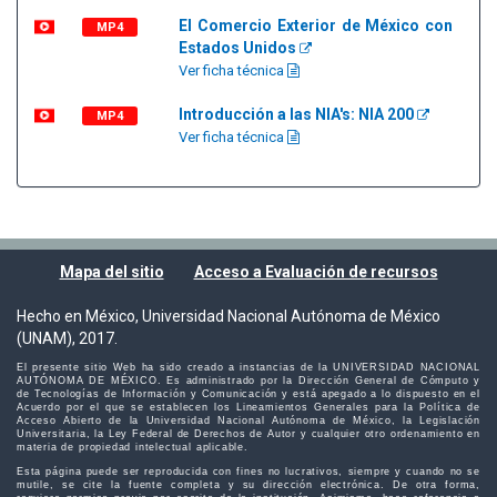
El Comercio Exterior de México con
MP4
Estados Unidos
Ver ficha técnica
Introducción a las NIA's: NIA 200
MP4
Ver ficha técnica
Mapa del sitio
Acceso a Evaluación de recursos
Hecho en México, Universidad Nacional Autónoma de México
(UNAM), 2017.
El presente sitio Web ha sido creado a instancias de la UNIVERSIDAD NACIONAL
AUTÓNOMA DE MÉXICO. Es administrado por la Dirección General de Cómputo y
de Tecnologías de Información y Comunicación y está apegado a lo dispuesto en el
Acuerdo por el que se establecen los Lineamientos Generales para la Política de
Acceso Abierto de la Universidad Nacional Autónoma de México, la Legislación
Universitaria, la Ley Federal de Derechos de Autor y cualquier otro ordenamiento en
materia de propiedad intelectual aplicable.
Esta página puede ser reproducida con fines no lucrativos, siempre y cuando no se
mutile, se cite la fuente completa y su dirección electrónica. De otra forma,