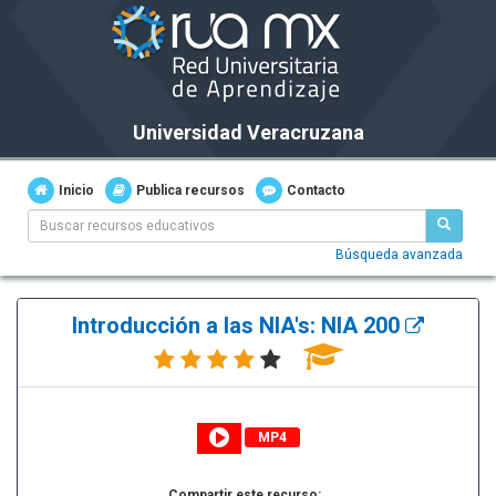
Universidad Veracruzana
Inicio
Publica recursos
Contacto
Búsqueda avanzada
Introducción a las NIA's: NIA 200
MP4
Compartir este recurso: