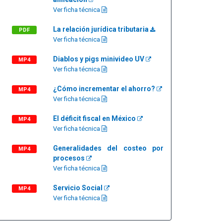
Ver ficha técnica
La relación jurídica tributaria
PDF
Ver ficha técnica
Diablos y pigs minivideo UV
MP4
Ver ficha técnica
¿Cómo incrementar el ahorro?
MP4
Ver ficha técnica
El déficit fiscal en México
MP4
Ver ficha técnica
Generalidades del costeo por
MP4
procesos
Ver ficha técnica
Servicio Social
MP4
Ver ficha técnica