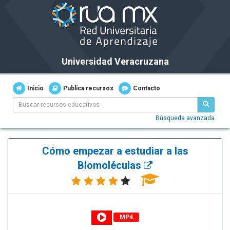
Universidad Veracruzana
Inicio
Publica recursos
Contacto
Búsqueda avanzada
Cómo empezar a estudiar a las
Biomoléculas
MP4