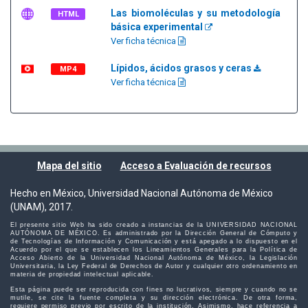
Las biomoléculas y su metodología
HTML
básica experimental
Ver ficha técnica
Lípidos, ácidos grasos y ceras
MP4
Ver ficha técnica
Mapa del sitio
Acceso a Evaluación de recursos
Hecho en México, Universidad Nacional Autónoma de México
(UNAM), 2017.
El presente sitio Web ha sido creado a instancias de la UNIVERSIDAD NACIONAL
AUTÓNOMA DE MÉXICO. Es administrado por la Dirección General de Cómputo y
de Tecnologías de Información y Comunicación y está apegado a lo dispuesto en el
Acuerdo por el que se establecen los Lineamientos Generales para la Política de
Acceso Abierto de la Universidad Nacional Autónoma de México, la Legislación
Universitaria, la Ley Federal de Derechos de Autor y cualquier otro ordenamiento en
materia de propiedad intelectual aplicable.
Esta página puede ser reproducida con fines no lucrativos, siempre y cuando no se
mutile, se cite la fuente completa y su dirección electrónica. De otra forma,
requiere permiso previo por escrito de la institución. Asimismo, hace referencia a