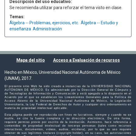
Descripción del uso educativo:
Se recomienda utilizar para reforzar el tema visto en clase.
Temas:
Álgebra -- Problemas, ejercicios, etc.
Álgebra -- Estudio y
enseñanza
Administración
Mapa del sitio
Acceso a Evaluación de recursos
Hecho en México, Universidad Nacional Autónoma de México
(UNAM), 2017.
El presente sitio Web ha sido creado a instancias de la UNIVERSIDAD NACIONAL
AUTÓNOMA DE MÉXICO. Es administrado por la Dirección General de Cómputo y
de Tecnologías de Información y Comunicación y está apegado a lo dispuesto en el
Acuerdo por el que se establecen los Lineamientos Generales para la Política de
Acceso Abierto de la Universidad Nacional Autónoma de México, la Legislación
Universitaria, la Ley Federal de Derechos de Autor y cualquier otro ordenamiento en
materia de propiedad intelectual aplicable.
Esta página puede ser reproducida con fines no lucrativos, siempre y cuando no se
mutile, se cite la fuente completa y su dirección electrónica. De otra forma,
requiere permiso previo por escrito de la institución. Asimismo, hace referencia a
contenidos de propiedad intelectual de terceras personas (tales como recursos
interactivos, documentos, videos, audios, etcétera), por lo que su uso requiere
obtener de sus legítimos titulares (copyright holder), en su caso, las autorizaciones