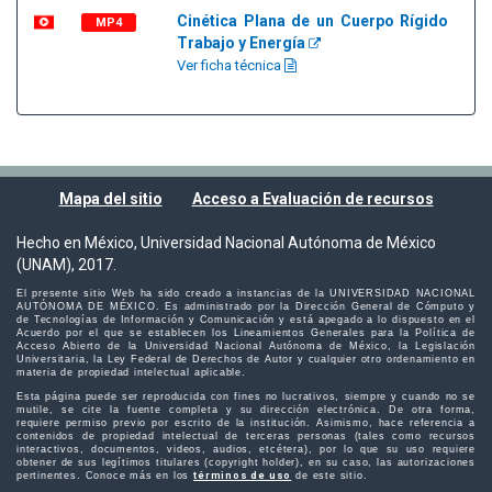
Cinética Plana de un Cuerpo Rígido
MP4
Trabajo y Energía
Ver ficha técnica
Mapa del sitio
Acceso a Evaluación de recursos
Hecho en México, Universidad Nacional Autónoma de México
(UNAM), 2017.
El presente sitio Web ha sido creado a instancias de la UNIVERSIDAD NACIONAL
AUTÓNOMA DE MÉXICO. Es administrado por la Dirección General de Cómputo y
de Tecnologías de Información y Comunicación y está apegado a lo dispuesto en el
Acuerdo por el que se establecen los Lineamientos Generales para la Política de
Acceso Abierto de la Universidad Nacional Autónoma de México, la Legislación
Universitaria, la Ley Federal de Derechos de Autor y cualquier otro ordenamiento en
materia de propiedad intelectual aplicable.
Esta página puede ser reproducida con fines no lucrativos, siempre y cuando no se
mutile, se cite la fuente completa y su dirección electrónica. De otra forma,
requiere permiso previo por escrito de la institución. Asimismo, hace referencia a
contenidos de propiedad intelectual de terceras personas (tales como recursos
interactivos, documentos, videos, audios, etcétera), por lo que su uso requiere
obtener de sus legítimos titulares (copyright holder), en su caso, las autorizaciones
pertinentes. Conoce más en los
términos de uso
de este sitio.