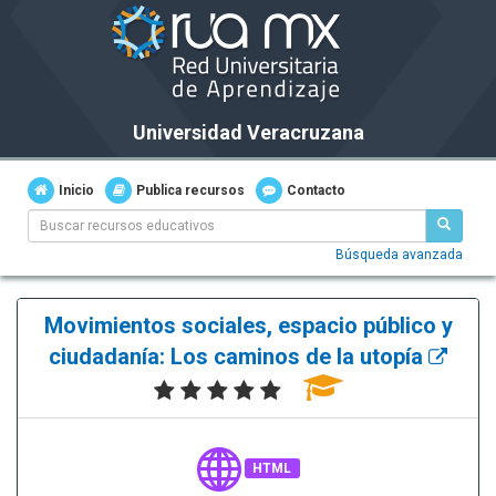
Universidad Veracruzana
Inicio
Publica recursos
Contacto
Búsqueda avanzada
Movimientos sociales, espacio público y
ciudadanía: Los caminos de la utopía
HTML