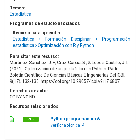
Temas:
Estadística
Programas de estudio asociados
Recurso para aprender:
Estadística
Formación Disciplinar
Programación
estadística
Optimización con R y Python
Para citar este recurso:
Martínez-Sánchez, J. F., Cruz-García, S., & López-Castillo, J. I.
(2021). Optimización de un portafolio con Python. Pädi
Boletín Científico De Ciencias Básicas E Ingenierías Del ICBI,
9(17), 132-135. https://doi.org/10.29057/icbi.v9i17.6807
Derechos de autor:
CC BY NC ND
Recursos relacionados:
Python programación
PDF
Ver ficha técnica